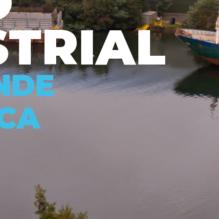
O
S
T
R
I
A
L
N
D
E
C
A