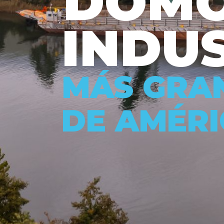
D
O
M
I
N
D
U
M
Á
S
G
R
A
D
E
A
M
É
R
I