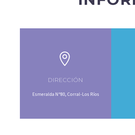


DIRECCIÓN
Esmeralda Nº80, Corral-Los Ríos