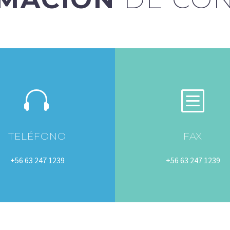


b
b
TELÉFONO
FAX
+56 63 247 1239
+56 63 247 1239