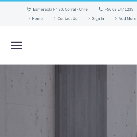
Esmeralda N° 80, Corral - Chile
+56 63 247 1239
Home
Contact Us
Sign In
Add More