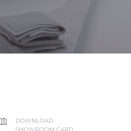
DOWNLOAD


SHOWROOM CARD