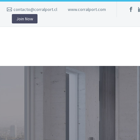
contacto@corralport.cl
www.corralport.com
Join Now