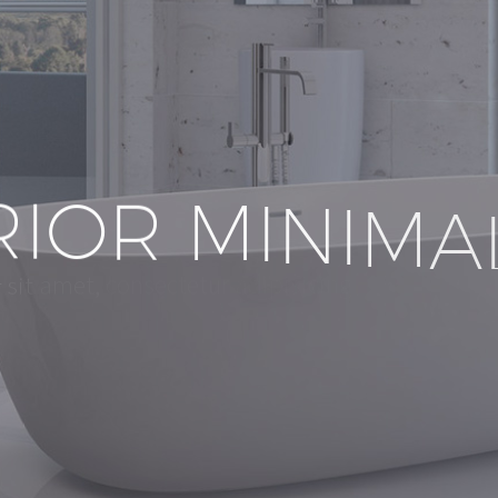
R
I
O
R
M
I
N
I
M
A
e
l
i
t
,
s
e
d
e
i
d
o
r
a
d
i
p
i
s
i
c
i
n
g
s
i
t
a
m
e
t
,
c
o
n
s
e
c
t
e
t
u
r
a
l
i
q
u
a
.
m
a
g
n
a
d
o
l
o
r
e
e
t
e