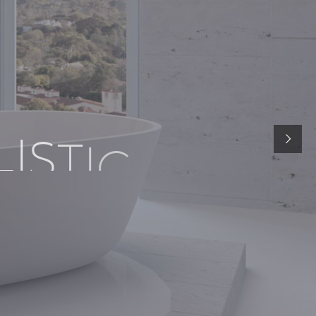
L
I
S
T
I
C
t
e
m
p
o
r
a
l
e
s
u
s
m
o
d