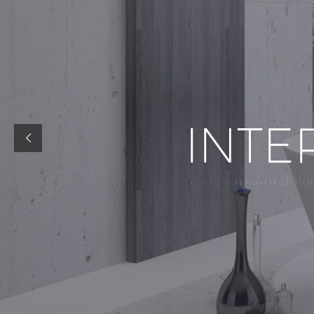
I
N
T
E
i
p
s
u
m
L
o
r
e
m
d
o
l
o
l
a
b
o
r
u
t
i
n
c
i
d
i
d
u
n
t