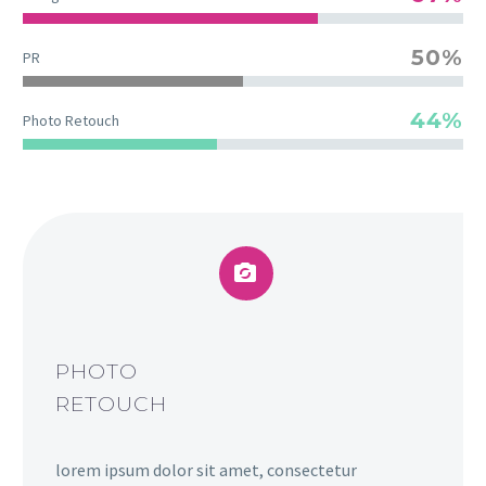
50%
PR
44%
Photo Retouch


PHOTO
RETOUCH
lorem ipsum dolor sit amet, consectetur