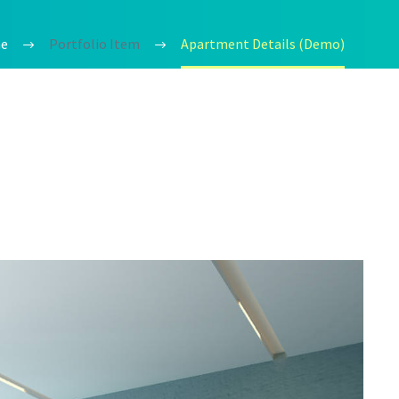
e
Portfolio Item
Apartment Details (Demo)