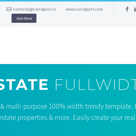
contacto@corralport.cl
www.corralport.com
Join Now
STATE
FULLWID
 & multi-purpose 100% width trendy template. P
estate properties & more. Easily create your rea