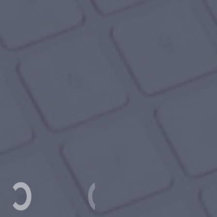
R
R
A
L