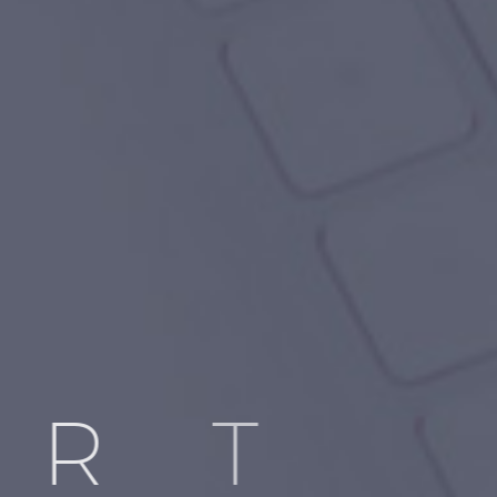
C
O
R
T
O
D
E