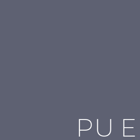
P
U
E